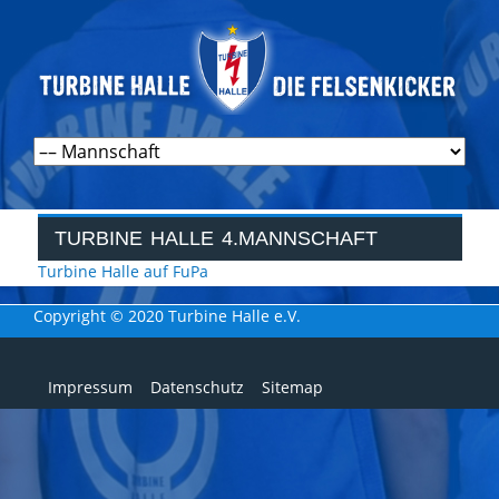
Navigation
überspringen
TURBINE HALLE 4.MANNSCHAFT
Turbine Halle auf FuPa
Copyright © 2020 Turbine Halle e.V.
Navigation
Impressum
Datenschutz
Sitemap
überspringen