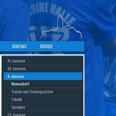
KONTAKT
SERVICE
Navigation
Navigation
Navigation
A1-Junioren
überspringen
überspringen
überspringen
A2-Junioren
B-Junioren
Mannschaft
Trainer und Trainingszeiten
Tabelle
Spielplan
C1-Junioren